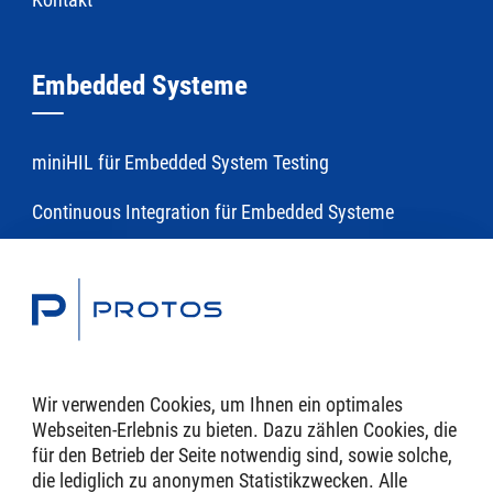
Embedded Systeme
miniHIL für Embedded System Testing
Continuous Integration für Embedded Systeme
Toolchains
Modellierung und Generierung für Embedded Software
mit eTrice
Wir verwenden Cookies, um Ihnen ein optimales
Webseiten-Erlebnis zu bieten. Dazu zählen Cookies, die
Domänenspezifische Sprachen und Tools
für den Betrieb der Seite notwendig sind, sowie solche,
die lediglich zu anonymen Statistik­zwecken. Alle