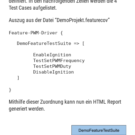
definiert. In den nachfolgenden Zeilen werden die 4
Test Cases aufgelistet.
Auszug aus der Datei “DemoProjekt.featurecov”
Feature-PWM-Driver {
   DemoFeatureTestSuite => [

         EnableIgnition

         TestSetPWMFrequency

         TestSetPWMDuty

         DisableIgnition

   ]
}
Mithilfe dieser Zuordnung kann nun ein HTML Report
generiert werden.