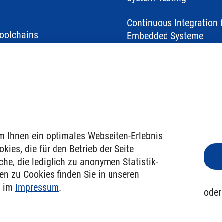
e
Continuous Integration 
oolchains
Embedded Systeme
ded Software Test
staltungen
ere
rungen
m Ihnen ein optimales Webseiten-Erlebnis
kies, die für den Betrieb der Seite
uns
he, die lediglich zu anonymen Statistik­
nen zu Cookies finden Sie in unseren
kt
 im
Impressum
.
ode