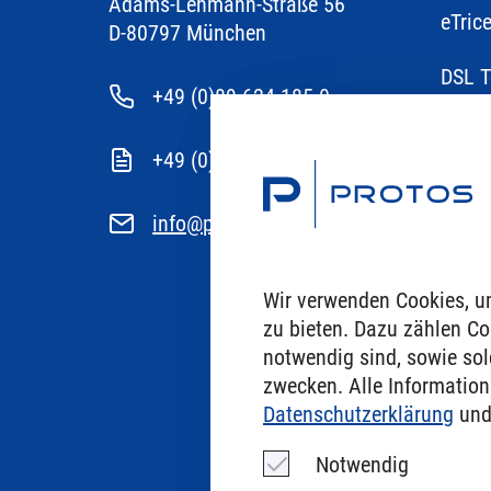
Adams-Lehmann-Straße 56
eTric
D-80797 München
DSL T
+49 (0)89 624 185 0
Embed
+49 (0)89 624 185 49
Veran
info@protos.de
Karri
Erfah
Wir verwenden Cookies, u
zu bieten. Dazu zählen Coo
Über 
notwendig sind, sowie solc
zwecken. Alle Informa­tio
Konta
Datenschutz­erklärung
und
Notwendig