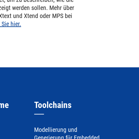
eigt werden sollen. Mehr über
Xtext und Xtend oder MPS bei
 Sie hier.
eme
Toolchains
Modellierung und
Generierung für Embedded