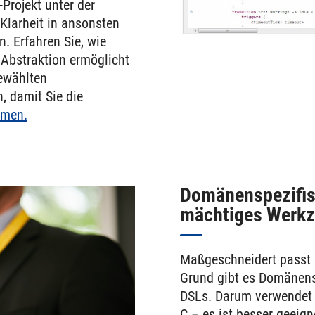
-Projekt unter der
Klarheit in ansonsten
. Erfahren Sie, wie
Abstraktion ermöglicht
ewählten
, damit Sie die
mmen.
Domänenspezifis
mächtiges Werk
Maßgeschneidert passt
Grund gibt es Domänens
DSLs. Darum verwendet 
C – es ist besser geeign