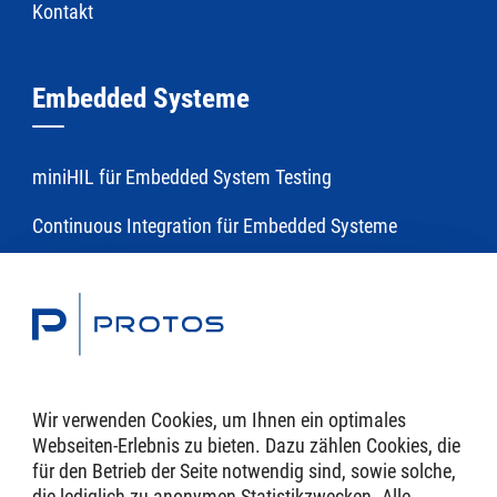
Kontakt
Embedded Systeme
miniHIL für Embedded System Testing
Continuous Integration für Embedded Systeme
Toolchains
Modellierung und Generierung für Embedded Software
mit eTrice
Wir verwenden Cookies, um Ihnen ein optimales
Webseiten-Erlebnis zu bieten. Dazu zählen Cookies, die
Domänenspezifische Sprachen und Tools
für den Betrieb der Seite notwendig sind, sowie solche,
die lediglich zu anonymen Statistik­zwecken. Alle