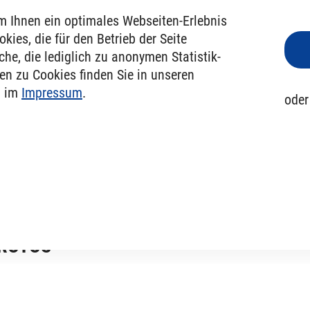
m Ihnen ein optimales Webseiten-Erlebnis
Jetzt bewerben
kies, die für den Betrieb der Seite
he, die lediglich zu anonymen Statistik­
nen zu Cookies finden Sie in unseren
 im
Impressum
.
ode
Lust mit uns zu arbeiten?
Bewirb Dich jetzt!
PROTOS