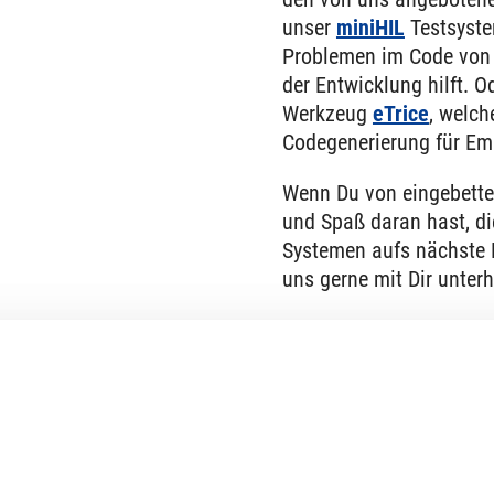
unser
miniHIL
Testsyste
Problemen im Code vo
der Entwicklung hilft. 
Werkzeug
eTrice
, welch
Codegenerierung für Em
Wenn Du von eingebettete
und Spaß daran hast, d
Systemen aufs nächste L
uns gerne mit Dir unterh
Bewirb Dich auf eine de
Stellen oder schreib uns
Kontaktformular, warum
Wir freuen uns auf Dei