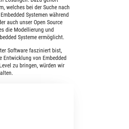
m, welches bei der Suche nach
n Embedded Systemen während
Oder auch unser Open Source
es die Modellierung und
bedded Systeme ermöglicht.
r Software fasziniert bist,
ie Entwicklung von Embedded
evel zu bringen, würden wir
alten.
r unten aufgeführten offenen
 einfach eine E-Mail über unser
 Du in unser Team passt.
ne Bewerbung!