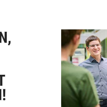
N,
T
!