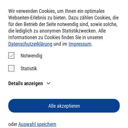
Modellierung und Generierung für Embedded Software
mit eTrice
Wir verwenden Cookies, um Ihnen ein optimales
Webseiten-Erlebnis zu bieten. Dazu zählen Cookies, die
Domänenspezifische Sprachen und Tools
für den Betrieb der Seite notwendig sind, sowie solche,
die lediglich zu anonymen Statistik­zwecken. Alle
Informa­tionen zu Cookies finden Sie in unseren
Datenschutz­erklärung
und im
Impressum
.
Impressum
Notwendig
AGB
Statistik
Datenschutz
Details anzeigen
Cookie Einstellungen
PROTOS Software GmbH 2026
Alle akzeptieren
DE
EN
oder
Auswahl speichern